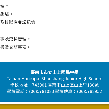
管理。
之銷燬。
性及校際性會議紀錄。
。
大事及史料管理。
文書及交辦事項。
臺南市市立山上國民中學
Tainan Municipal Shanshang Junior High School
學校地址：743001 臺南市山上區山上里130號
學校電話：(06)5781023 學校傳真：(06)5782952