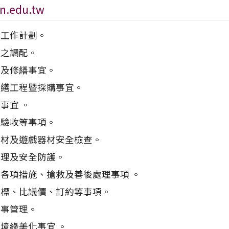
n.edu.tw
處工作計劃。
室之調配。
理及修繕事宜。
營繕工程暨採購事宜。
事宜 。
與驗收等事項。
器材及遊戲器材安全檢查。
管理及安全防護。
各項措施、搶救及善後處理事項 。
招標、比議價、訂約等事項。
人事管理。
境綠美化事宜 。