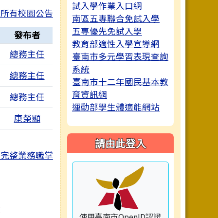
試入學作業入口網
所有校園公告
南區五專聯合免試入學
五專優先免試入學
發布者
教育部適性入學宣導網
總務主任
臺南市多元學習表現查詢
系統
檔
總務主任
臺南市十二年國民基本教
育資訊網
總務主任
運動部學生體適能網站
檔
康榮顯
請由此登入
完整業務職掌
：
使用臺南市OpenID認證