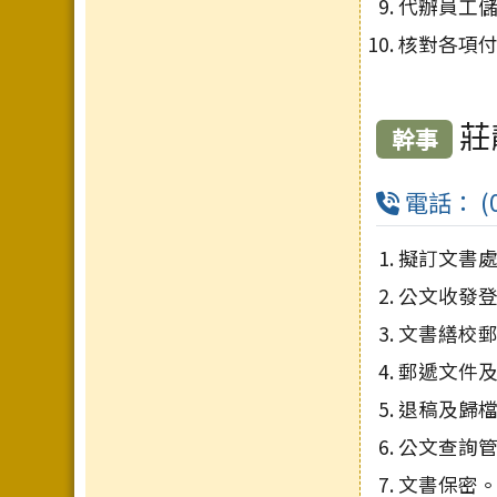
代辦員工儲
核對各項
莊
幹事
電話： (0
擬訂文書
公文收發
文書繕校
郵遞文件
退稿及歸
公文查詢
文書保密