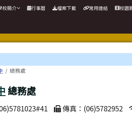
站
學校簡介
行事曆
檔案下載
常用連結
校園
區域
中
總務處
中
總務處
6)5781023#41
傳真：(06)5782952