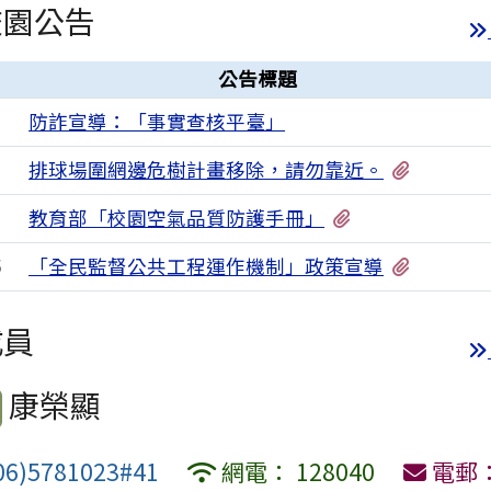
校園公告
公告標題
防詐宣導：「事實查核平臺」
8
有1個附
排球場圍網邊危樹計畫移除，請勿靠近。
1
有1個附檔
教育部「校園空氣品質防護手冊」
9
有3個附
「全民監督公共工程運作機制」政策宣導
5
成員
康榮顯
6)5781023#41
網電： 128040
電郵