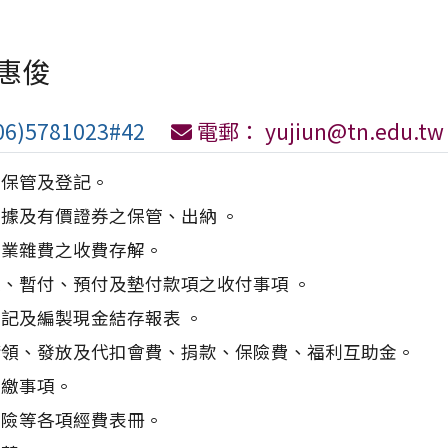
惠俊
6)5781023#42
電郵： yujiun@tn.edu.tw
、保管及登記。
據及有價證券之保管、出納 。
課業雜費之收費存解。
、暫付、預付及墊付款項之收付事項 。
記及編製現金結存報表 。
請領、發放及代扣會費、捐款、保險費、福利互助金。
解繳事項。
保險等各項經費表冊。