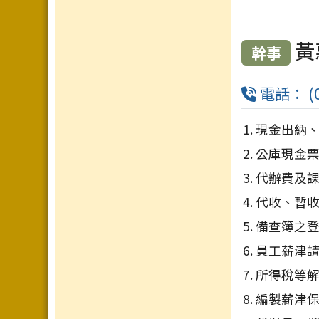
黃
幹事
電話： (0
現金出納
公庫現金票
代辦費及
代收、暫收
備查簿之登
員工薪津
所得稅等
編製薪津