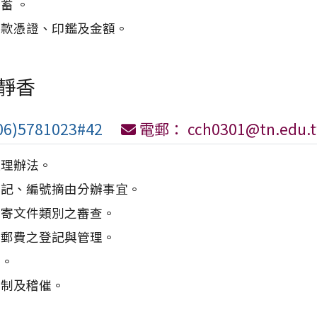
蓄 。
付款憑證、印鑑及金額。
靜香
6)5781023#42
電郵： cch0301@tn.edu.
處理辦法。
登記、編號摘由分辦事宜。
郵寄文件類別之審查。
及郵費之登記與管理。
檔。
管制及稽催。
。