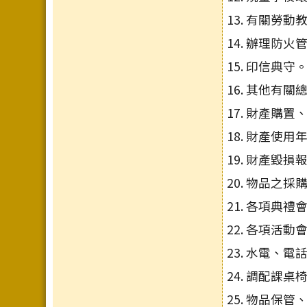
有關勞動
辦理防火
印信典守
其他有關
財產購置
財產使用
財產毀損
物品之採
各項典禮
各項活動
水電、電
調配課桌
物品保管