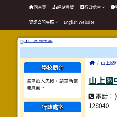
臺南市立山上國民中學網
導覽列
跳至主內容區
回首頁
網站導覽
行政處室
資訊公開專區
English Website
工具列
頁尾區域
主內容
Home
山上國
左邊區域內容
學校簡介
山上國
選單載入失敗，請重新整
理頁面。
電話：(0
128040
行政處室