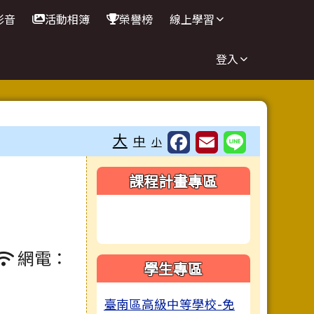
影音
活動相簿
榮譽榜
線上學習
登入
大
中
小
右邊區域內容
課程計畫專區
網電：
學生專區
臺南區高級中等學校-免