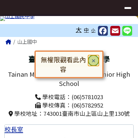
臺南市立山上國民中學網站
導覽列
跳至主內容區
工具列
大
中
小
頁尾區域
主內容區域
Home
山上國中
臺南市市立山上國民中學
無權限觀看此內
關閉
×
容
Tainan Municipal Shanshang Junior High
對話框已開啟。請使用 Tab 鍵在選
School
學校電話：(06)5781023
學校傳真：(06)5782952
學校地址：743001臺南市山上區山上里130號
校長室