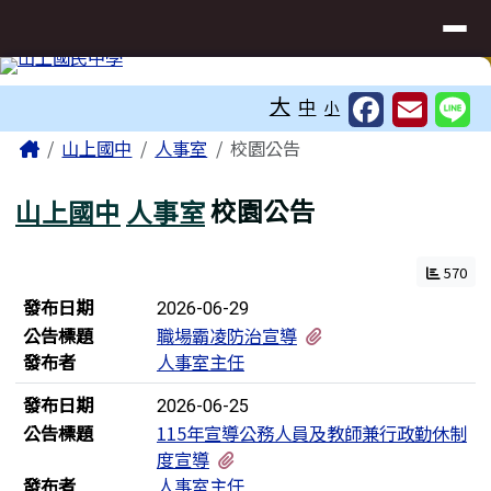
臺南市立山上國民中學網站
導覽列
跳至主內容區
工具列
大
中
小
頁尾區域
主內容區域
Home
山上國中
人事室
校園公告
山上國中
人事室
校園公告
570
新聞列表
發布日期
2026-06-29
有1個附檔
公告標題
職場霸凌防治宣導
發布者
人事室主任
發布日期
2026-06-25
公告標題
115年宣導公務人員及教師兼行政勤休制
有1個附檔
度宣導
發布者
人事室主任