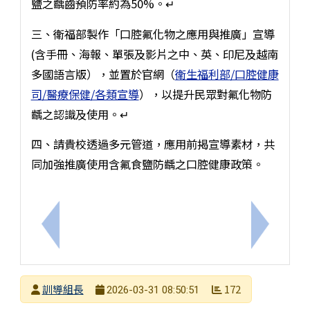
鹽之齲齒預防率約為50%。↵
三、衛福部製作「口腔氟化物之應用與推廣」宣導
(含手冊、海報、單張及影片之中、英、印尼及越南
多國語言版），並置於官網（
衛生福利部/口腔健康
司/醫療保健/各類宣導
），以提升民眾對氟化物防
齲之認識及使用。↵
四、請貴校透過多元管道，應用前揭宣導素材，共
同加強推廣使用含氟食鹽防齲之口腔健康政策。
上一筆：115年度友善校園「人權環境評估線上問卷
下一筆：
發布者
訓導組長
172
2026-03-31 08:50:51
發布日期
瀏覽次數