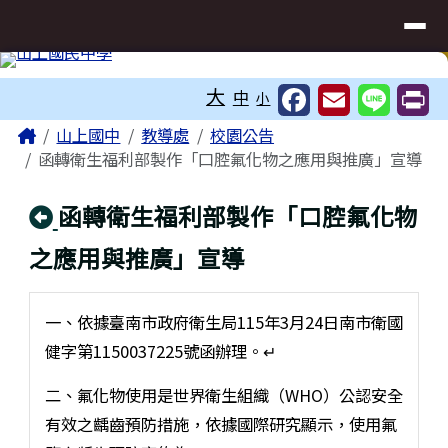
臺南市立山上國民中學網站
導覽列
跳至主內容區
工具列
大
中
小
頁尾區域
主內容區域
Home
山上國中
教導處
校園公告
函轉衛生福利部製作「口腔氟化物之應用與推廣」宣導
回上頁
函轉衛生福利部製作「口腔氟化物
之應用與推廣」宣導
一、依據臺南市政府衛生局115年3月24日南市衛國
健字第1150037225號函辦理。↵
二、氟化物使用是世界衛生組織（WHO）公認安全
有效之齲齒預防措施，依據國際研究顯示，使用氟