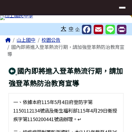
臺南市立山上國民中學網站
導覽列
跳至主內容區
工具列
大
中
小
頁尾區域
主內容區域
Home
山上國中
校園公告
國內即將進入登革熱流行期，請加強登革熱防治教育宣
導
回上頁
國內即將進入登革熱流行期，請加
強登革熱防治教育宣導
一、依據本府115年5月4日府登防字第
1150112134號函及衛生福利部115年4月29日衛授
疾字第1150200441號函辦理。↵
二、按疾病管制署監測資料，本(115)年截至4月26