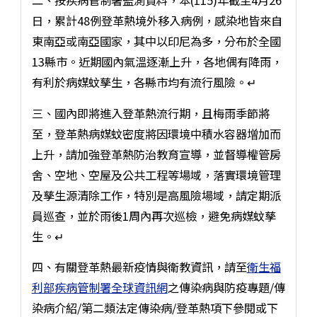
日，累計48例登革熱境外移入病例，感染地皆來自
東南亞或南亞國家，其中以印尼為多，分布於全國
13縣市。近期國內氣溫逐漸上升，各地偶有降雨，
有利於病媒蚊孳生，各縣市均有流行風險。↵
三、國內即將進入登革熱流行期，且梅雨季節將
至，登革熱病媒蚊密度將因環境中積水容器增加而
上升，請加強登革熱防治教育宣導，並督導權管房
舍、空地、空屋及公共工程等場域，落實環境管理
及孳生源清除工作，特別是高風險場域，請定期派
員巡查，並於雨後1周內再次巡檢，避免病媒蚊孳
生。↵
四、有關登革熱最新疫情與衛教資訊，請至
衛生福
利部疾病管制署全球資訊網
之傳染病與防疫專題/傳
染病介紹/第二類法定傳染病/登革熱項下參閱或下