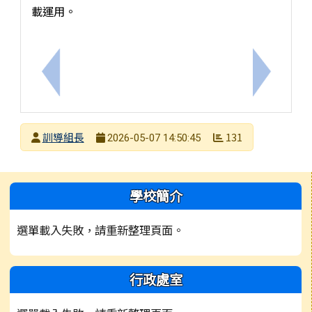
載運用。
上一筆：校園毒品危害防制宣導
下一筆：
發布者
訓導組長
131
2026-05-07 14:50:45
發布日期
瀏覽次數
左邊區域內容
學校簡介
選單載入失敗，請重新整理頁面。
行政處室