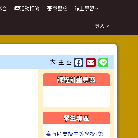
影音
活動相簿
榮譽榜
線上學習
登入
大
中
小
右邊區域內容
課程計畫專區
學生專區
臺南區高級中等學校-免