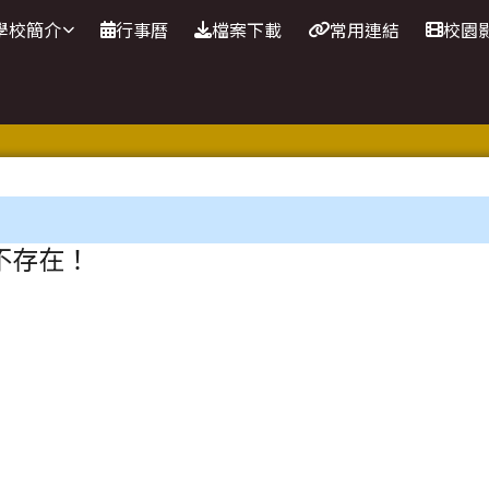
站
學校簡介
行事曆
檔案下載
常用連結
校園
區域
不存在！