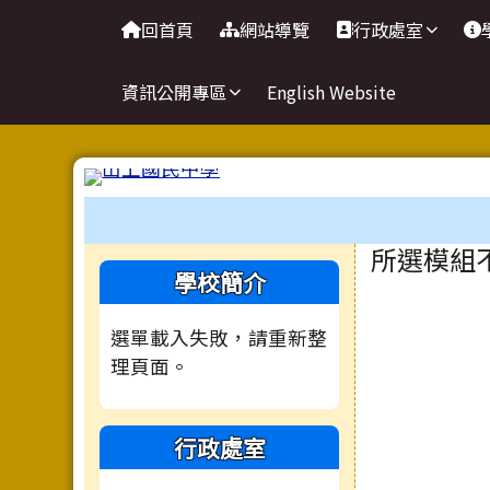
臺南市立山上國民中學網
導覽列
跳至主內容區
回首頁
網站導覽
行政處室
資訊公開專區
English Website
工具列
頁尾區域
主內容
所選模組
左邊區域內容
學校簡介
選單載入失敗，請重新整
理頁面。
行政處室